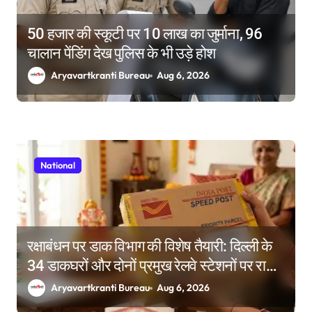
50 हजार की स्कूटी पर 10 लाख का जुर्माना, 96
चालान पेंडिंग देख पुलिस के भी उड़े होश
Aryavartkranti Bureau
Aug 6, 2026
National
रक्षाबंधन पर डाक विभाग की विशेष तैयारी: दिल्ली के
34 डाकघरों और दोनों प्रमुख रेलवे स्टेशनों पर राखी
बुकिंग के विशेष काउंटर
Aryavartkranti Bureau
Aug 6, 2026