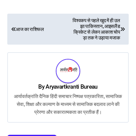
P
विश्वकप से पहले खुद में ही उल
झा पाकिस्तान, आइसलैंड
o
आज का राशिफल
क्रिकेट से लेकर आकाश चोप
s
ड़ा तक ने उड़ाया मजाक
t
n
a
v
By
Aryavartkranti Bureau
i
आर्यावर्तक्रांति दैनिक हिंदी समाचार निष्पक्ष पत्रकारिता, सामाजिक
g
सेवा, शिक्षा और कल्याण के माध्यम से सामाजिक बदलाव लाने की
a
प्रेरणा और सकारात्मकता का प्रतीक हैं।
t
i