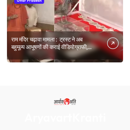
Uttar Pradesh
राम मंदिर चढ़ावा मामला : ट्रस्ट ने अब
बहुमूल्य आभूषणों की कराई वीडियोग्राफी,
वेबसाइट पर दिखाने की तैयारी
AryavartKranti