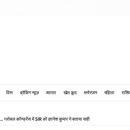
 के 34 डाकघरों और दोनों प्रमुख रेलवे स्टेशनों पर राखी बुकिंग के विशेष काउंटर
ट्रंप की हवाई सुरक्षा 
वित्त
ब्रेकिंग न्यूज़
व्यापार
खेल कूद
मनोरंजन
महिला
‎राश
… ग्लोबल कॉन्फ्रेंस में SIR को ज्ञानेश कुमार ने बताया सही