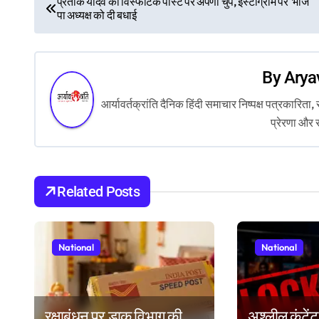
प्रतीक यादव की विस्फोटक पोस्ट पर अपर्णा चुप, इंस्टाग्राम पर भाज
पा अध्यक्ष को दी बधाई
o
s
By
Arya
t
आर्यावर्तक्रांति दैनिक हिंदी समाचार निष्पक्ष पत्रकारि
n
प्रेरणा और 
a
v
Related Posts
i
g
National
National
a
t
i
रक्षाबंधन पर डाक विभाग की
अश्लील कंटे