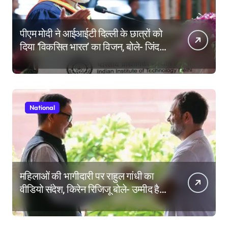
पीएम मोदी ने आईआईटी दिल्ली के छात्रों को
दिया ‘विकसित भारत’ का विजन, बोले- जिंदगी
की परीक्षा में सब कुछ आउट ऑफ सिलेबस
होता है
National
महिलाओं की भागीदारी पर राहुल गांधी का
वीडियो संदेश, किरेन रिजिजू बोले- उम्मीद है
महिला आरक्षण बिल का बिना शर्त करेंगे
समर्थन