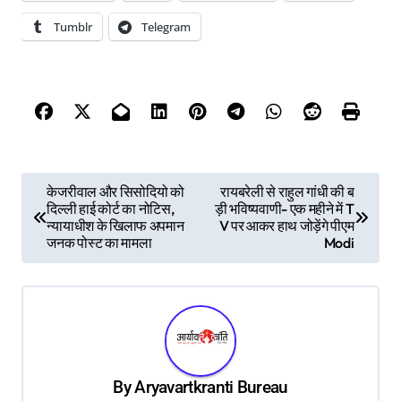
Tumblr
Telegram
P
केजरीवाल और सिसोदियो को
रायबरेली से राहुल गांधी की ब
दिल्ली हाई कोर्ट का नोटिस,
ड़ी भविष्यवाणी- एक महीने में T
o
न्यायाधीश के खिलाफ अपमान
V पर आकर हाथ जोड़ेंगे पीएम
s
जनक पोस्ट का मामला
Modi
t
n
a
v
By
Aryavartkranti Bureau
i