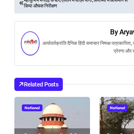
किया औचक निरीक्षण
o
s
By
Arya
t
आर्यावर्तक्रांति दैनिक हिंदी समाचार निष्पक्ष पत्रकारि
n
प्रेरणा और 
a
v
i
Related Posts
g
a
National
National
t
i