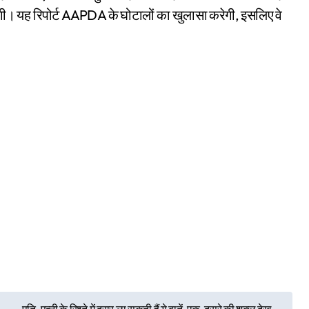
एगी। यह रिपोर्ट AAPDA के घोटालों का खुलासा करेगी, इसलिए वे
पति-पत्नी के रिश्ते में दरार ला सकती हैं ये बातें, एक-दूसरे की शक्ल देख