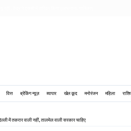
ागू नहीं , केंद्र ने एससी में दाखिल किया हलफनामा; याचिकाएं खारिज करने की मांग
सीआरपीएफ में मानसिक 
वित्त
ब्रेकिंग न्यूज़
व्यापार
खेल कूद
मनोरंजन
महिला
‎राश
ले- दिल्ली में तकरार वाली नहीं, तालमेल वाली सरकार चाहिए