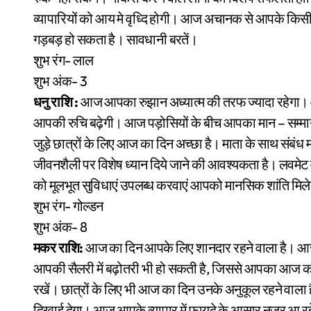
व्यापारियों को आय मे वृध्दि होगी। आज अचानक से आपके किसी प
गड़बड़ हो सकता है। सावधानी बरतें।
शुभ रंग- लाल
शुभ अंक- 3
धनु राशि :
आज आपका रुझान अध्यात्म की तरफ ज्यादा रहेगा। आप 
आपकी रुचि बढ़ेगी। आज पड़ोसियों के बीच आपका मान – सम्मान 
जुड़े छात्रों के लिए आज का दिन अच्छा है। माता के साथ संबंध
जीवनशैली पर विशेष ध्यान दिये जाने की आवश्यकता है। लवमेट व
को मूलभूत सुविधाएं उपलब्ध करवाएं आपको मानसिक शांति मिल
शुभ रंग- गोल्डन
शुभ अंक- 8
मकर राशि:
आज का दिन आपके लिए शानदार रहने वाला है। आज 
आपकी सैलरी में बढ़ोतरी भी हो सकती है, जिससे आपका आज का द
रखें। छात्रों के लिए भी आज का दिन उनके अनुकूल रहने वाला ह
दिखाई देगा। आज आपके व्यापार में फायदे के आसार नजर आ रह