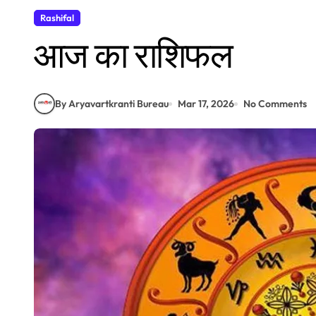
Rashifal
आज का राशिफल
By Aryavartkranti Bureau
Mar 17, 2026
No Comments