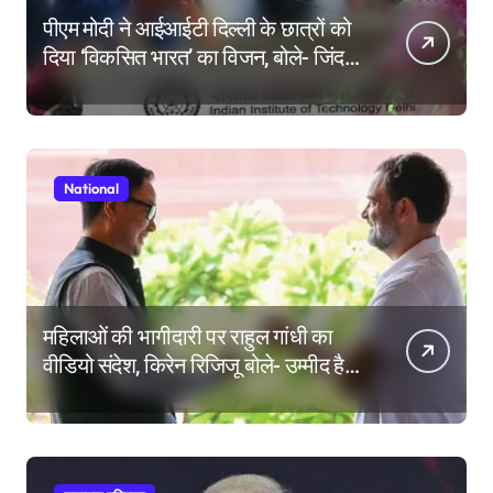
पीएम मोदी ने आईआईटी दिल्ली के छात्रों को
दिया ‘विकसित भारत’ का विजन, बोले- जिंदगी
की परीक्षा में सब कुछ आउट ऑफ सिलेबस
होता है
National
महिलाओं की भागीदारी पर राहुल गांधी का
वीडियो संदेश, किरेन रिजिजू बोले- उम्मीद है
महिला आरक्षण बिल का बिना शर्त करेंगे
समर्थन