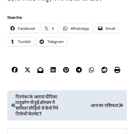
Share this:
Facebook
X
WhatsApp
Email
Tumblr
Telegram
P
प्रियंका के अलावा दीपिका
पादुकोण भी हुईं ऑस्कर में
o
आज का राशिफल
शामिल! सीढ़ियों से कैसे गिरे
s
टिमोथी चेलमेट?
t