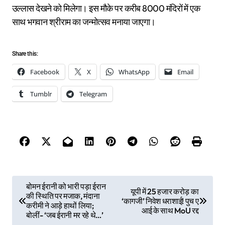
उल्लास देखने को मिलेगा। इस मौके पर करीब 8000 मंदिरों में एक
साथ भगवान श्रीराम का जन्मोत्सव मनाया जाएगा।
Share this:
Facebook
X
WhatsApp
Email
Tumblr
Telegram
P
बोमन ईरानी को भारी पड़ा ईरान
यूपी में 25 हजार करोड़ का
की स्थिति पर मजाक, मंदाना
o
‘कागजी’ निवेश धराशाई! पुच ए
करीमी ने आड़े हाथों लिया;
आई के साथ MoU रद्द
s
बोलीं- ‘जब ईरानी मर रहे थे…’