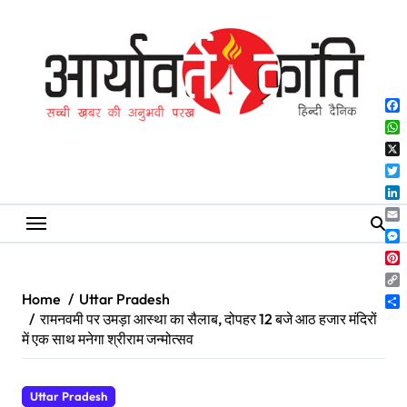
Skip
to
content
Fa
Wh
X
Twi
Lin
Ema
Me
Pin
Co
Home
Uttar Pradesh
Lin
Sh
रामनवमी पर उमड़ा आस्था का सैलाब, दोपहर 12 बजे आठ हजार मंदिरों
में एक साथ मनेगा श्रीराम जन्मोत्सव
Uttar Pradesh