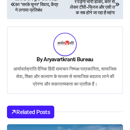
र पड़ेगा भारी डाका, कार से
o
का ‘सरके चुनर’ विवाद, केंद्र
लेकर टीवी-फ्रिज और एसी त
ने लगाया प्रतिबंध
s
क सब होने जा रहा है महंगा
t
n
a
v
By
Aryavartkranti Bureau
i
आर्यावर्तक्रांति दैनिक हिंदी समाचार निष्पक्ष पत्रकारिता, सामाजिक
g
सेवा, शिक्षा और कल्याण के माध्यम से सामाजिक बदलाव लाने की
a
प्रेरणा और सकारात्मकता का प्रतीक हैं।
t
i
o
Related Posts
n