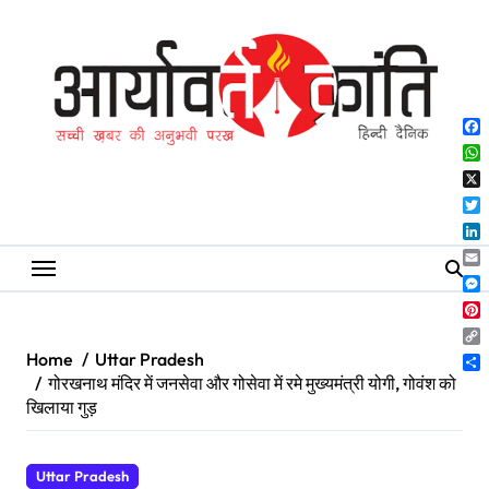
Skip
to
content
Fa
Wh
X
Twi
Lin
Ema
Me
Pin
Co
Home
Uttar Pradesh
Lin
Sh
गोरखनाथ मंदिर में जनसेवा और गोसेवा में रमे मुख्यमंत्री योगी, गोवंश को
खिलाया गुड़
Uttar Pradesh