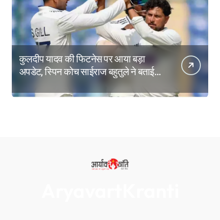
कुलदीप यादव की फिटनेस पर आया बड़ा
अपडेट, स्पिन कोच साईराज बहुतुले ने बताई
ब्रेक लेने की वजह
AryavartKranti