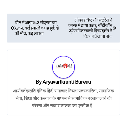
P
लोकाह चैप्टर 1 एक्ट्रेस ने
चीन में आया 5.2 तीव्रता का
कान्स में ढाया कहर, बॉडीकॉन
o
भूकंप, कई इमारतें तबाह हुईं; दो
ड्रेस में कल्याणी प्रियदर्शन ने
की मौत, कई लापता
s
दिए कातिलाना पोज
t
n
a
v
By
Aryavartkranti Bureau
i
आर्यावर्तक्रांति दैनिक हिंदी समाचार निष्पक्ष पत्रकारिता, सामाजिक
g
सेवा, शिक्षा और कल्याण के माध्यम से सामाजिक बदलाव लाने की
a
प्रेरणा और सकारात्मकता का प्रतीक हैं।
t
i