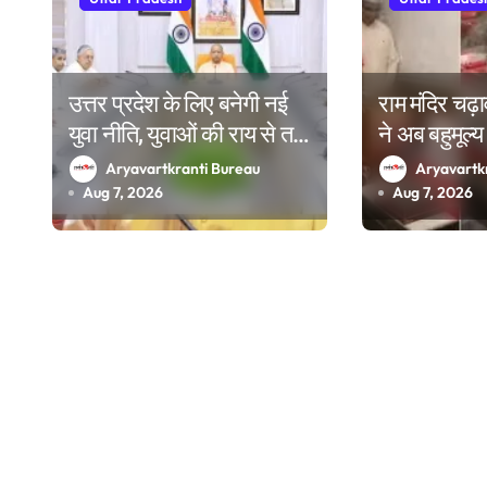
a
t
i
उत्तर प्रदेश के लिए बनेगी नई
राम मंदिर चढ़
युवा नीति, युवाओं की राय से तय
ने अब बहुमूल्
o
होगा रोडमैप; राज्य युवा आयोग
कराई वीडियोग
Aryavartkranti Bureau
Aryavartk
n
के गठन पर भी मंथन
पर दिखाने की 
Aug 7, 2026
Aug 7, 2026