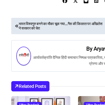
P
भारत विश्वगुरु बनने का मौका चूक गया…गैस की किल्लत पर अखिलेश
ने सरकार को घेरा
o
s
By
Arya
t
आर्यावर्तक्रांति दैनिक हिंदी समाचार निष्पक्ष पत्रकारि
n
प्रेरणा और 
a
v
Related Posts
i
g
Uttar Pradesh
Uttar Prades