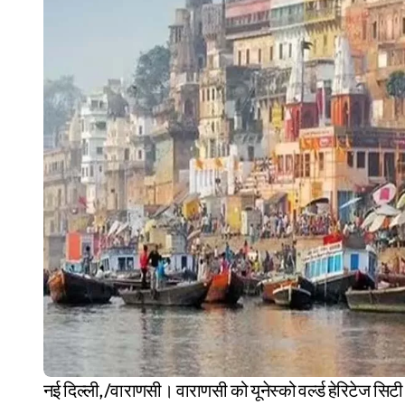
नई दिल्ली,/वाराणसी। वाराणसी को यूनेस्को वर्ल्ड हेरिटेज सिटी घोषित करवाने संबंधी प्रस्ताव को तेजी से आगे बढ़ाया जाए।