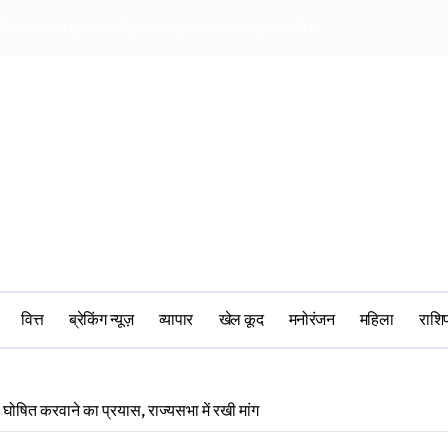
 की राय से तय होगा रोडमैप; राज्य युवा आयोग के गठन पर भी मंथन
राम मंदिर चढ़ावा मामल
वित्त
ब्रेकिंग न्यूज़
व्यापार
खेल कूद
मनोरंजन
महिला
‎राश
ी घोषित करवाने का प्रयास, राज्यसभा में रखी मांग