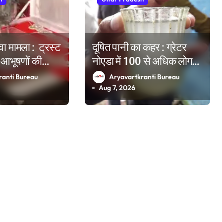
ावा मामला : ट्रस्ट
दूषित पानी का कहर : ग्रेटर
य आभूषणों की
नोएडा में 100 से अधिक लोग
्राफी, वेबसाइट
बीमार, सोसाइटी के 1640
ranti Bureau
Aryavartkranti Bureau
तैयारी
परिवारों में दहशत
Aug 7, 2026