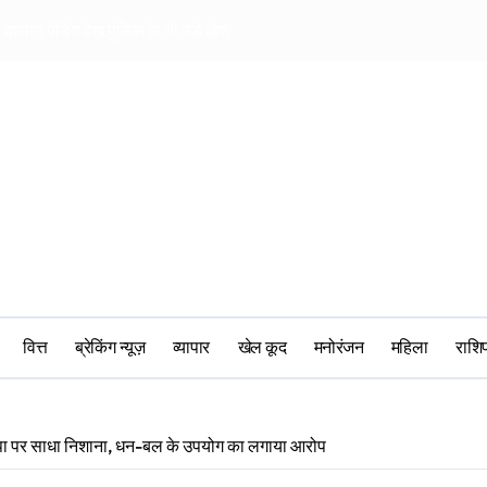
चालान पेंडिंग देख पुलिस के भी उड़े होश
खिलाड़ियों की पर बीस
वित्त
ब्रेकिंग न्यूज़
व्यापार
खेल कूद
मनोरंजन
महिला
‎राश
ाजपा पर साधा निशाना, धन-बल के उपयोग का लगाया आरोप