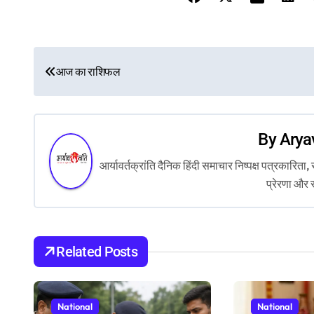
P
आज का राशिफल
o
s
By
Arya
t
आर्यावर्तक्रांति दैनिक हिंदी समाचार निष्पक्ष पत्रकारि
n
प्रेरणा और 
a
v
Related Posts
i
g
National
National