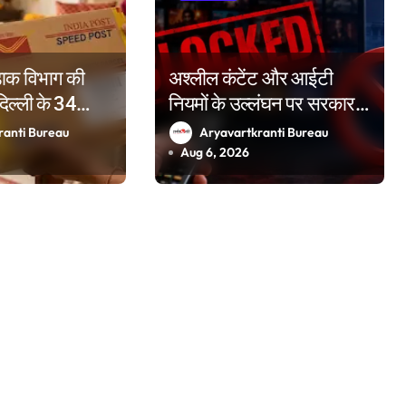
 डाक विभाग की
अश्लील कंटेंट और आईटी
दिल्ली के 34
नियमों के उल्लंघन पर सरकार
नों प्रमुख रेलवे
सख्त, दो वर्षों में 50 OTT
ranti Bureau
Aryavartkranti Bureau
खी बुकिंग के विशेष
प्लेटफॉर्म किए ब्लॉक
Aug 6, 2026