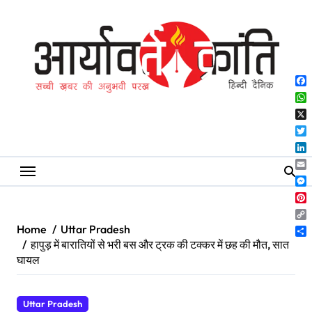
Skip
to
content
Fa
Wh
X
Twi
Lin
Ema
Me
Pin
Co
Home
Uttar Pradesh
Lin
Sh
हापुड़ में बारातियों से भरी बस और ट्रक की टक्कर में छह की मौत, सात
घायल
Uttar Pradesh