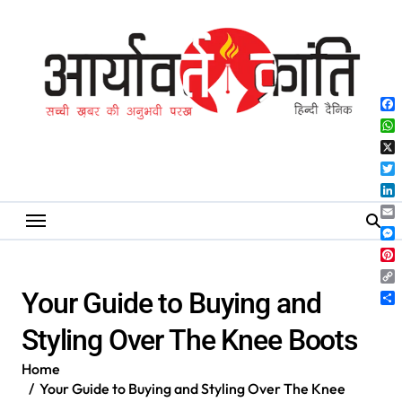
Skip
to
content
Fa
Wh
X
Twi
Lin
Ema
Me
Pin
Co
Your Guide to Buying and
Lin
Sh
Styling Over The Knee Boots
Home
Your Guide to Buying and Styling Over The Knee