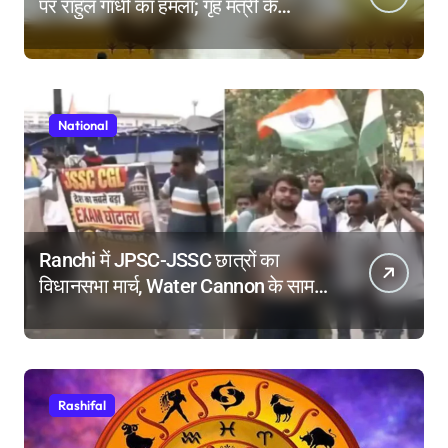
पर राहुल गांधी का हमला; गृह मंत्री के
इस्तीफे की मांग क्यों?
National
Ranchi में JPSC-JSSC छात्रों का
विधानसभा मार्च, Water Cannon के सामने
किया Dance, तोड़े बैरिकेड!
Rashifal