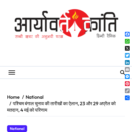
Skip
to
content
Fa
Wh
X
Twi
Lin
Ema
Me
Pin
Co
Home
National
Lin
Sh
पश्चिम बंगाल चुनाव की तारीखों का ऐलान, 23 और 29 अप्रैल को
मतदान, 4 मई को परिणाम
National