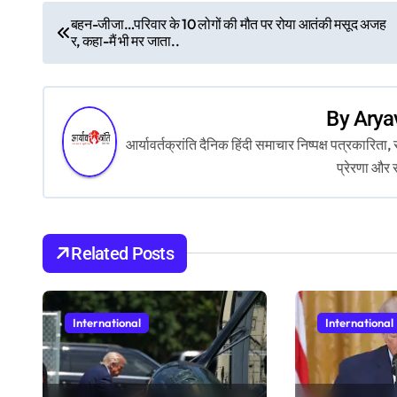
P
बहन-जीजा…परिवार के 10 लोगों की मौत पर रोया आतंकी मसूद अजह
र, कहा-मैं भी मर जाता..
o
s
By
Arya
t
आर्यावर्तक्रांति दैनिक हिंदी समाचार निष्पक्ष पत्रकारि
n
प्रेरणा और 
a
v
Related Posts
i
g
International
International
a
t