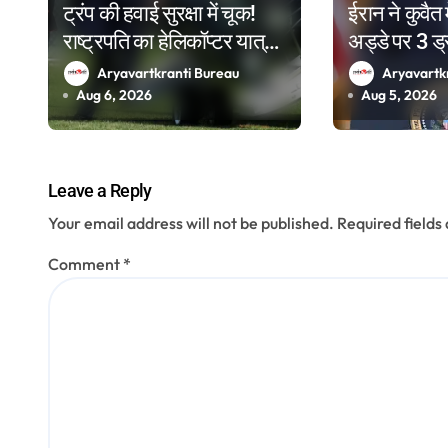
ट्रंप की हवाई सुरक्षा में चूक!
ईरान ने कुवैत 
i
राष्ट्रपति का हेलिकॉप्टर यात्री
अड्डे पर 3 ड्र
o
विमान के बेहद करीब पहुंचा,
की चेतावनी-
Aryavartkranti Bureau
Aryavartk
FAA ने शुरू की जांच
Aug 6, 2026
Aug 5, 2026
n
Leave a Reply
Your email address will not be published.
Required field
Comment
*