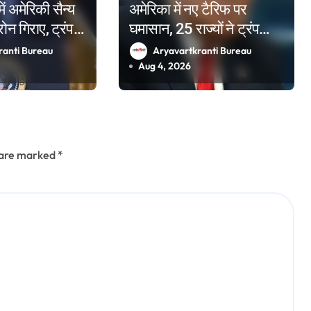
में अमेरिकी सैन्य
अमेरिका में नए टैरिफ पर
ोन गिराए, ट्रंप
घमासान, 25 राज्यों ने ट्रंप
आखिरी मौका
प्रशासन के खिलाफ अदालत
ranti Bureau
Aryavartkranti Bureau
का दरवाजा खटखटाया
Aug 4, 2026
s are marked
*