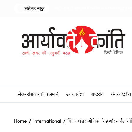
Skip
लेटेस्ट न्यूज़
एसी-एसटी आरक्षण में क्रीमी लेयर का सिद्धांत ल
to
content
लेख- संपादक की कलम से
उत्तर प्रदेश
राष्ट्रीय
अंतरराष्ट्रीय
Home
International
विंग कमांडर व्योमिका सिंह और कर्नल सो