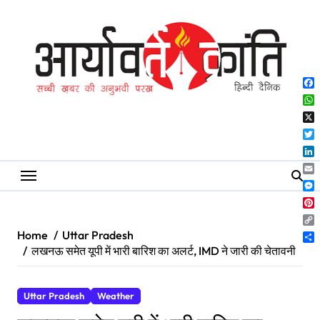
Skip
to
content
Fa
Wh
X
Twi
Lin
Ema
Me
Pin
Co
Home
Uttar Pradesh
Lin
Sh
लखनऊ समेत यूपी में भारी बारिश का अलर्ट, IMD ने जारी की चेतावनी
Uttar Pradesh
Weather