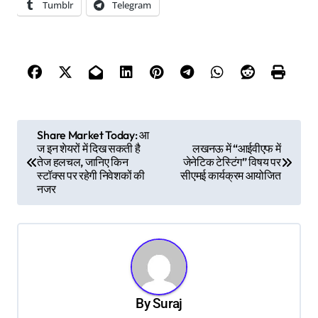
Tumblr
Telegram
P
Share Market Today: आ
ज इन शेयरों में दिख सकती है
लखनऊ में “आईवीएफ में
o
तेज हलचल, जानिए किन
जेनेटिक टेस्टिंग” विषय पर
s
स्टॉक्स पर रहेगी निवेशकों की
सीएमई कार्यक्रम आयोजित
नजर
t
n
a
v
i
By
Suraj
g