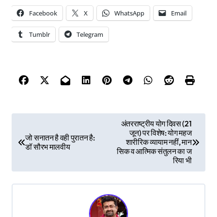
Facebook
X
WhatsApp
Email
Tumblr
Telegram
P
अंतरराष्ट्रीय योग दिवस (21
जून) पर विशेष: योग महज
जो सनातन है वही पुरातन है:
o
शारीरिक व्यायाम नहीं, मान
डॉ सौरभ मालवीय
सिक व आत्मिक संतुलन का ज
s
रिया भी
t
n