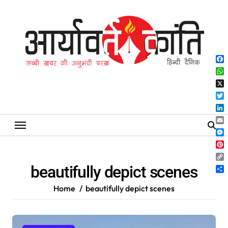
Skip
to
content
Fa
Wh
X
Twi
Lin
Ema
Me
Pin
Co
beautifully depict scenes
Lin
Sh
Home
beautifully depict scenes