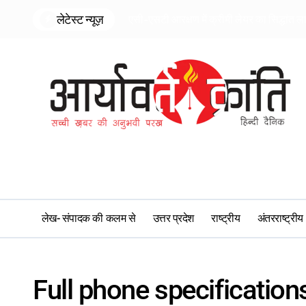
Skip
लेटेस्ट न्यूज़
एसी-एसटी आरक्षण में क्रीमी लेयर का सिद्धांत ल
to
content
लेख- संपादक की कलम से
उत्तर प्रदेश
राष्ट्रीय
अंतरराष्ट्रीय
Full phone specification