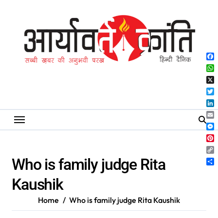
Skip
to
content
Fa
Wh
X
Twi
Lin
Ema
Me
Pin
Co
Who is family judge Rita
Lin
Sh
Kaushik
Home
Who is family judge Rita Kaushik