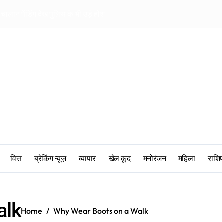
चालान पेंडिंग देख पुलिस के भी उड़े होश
खिलाड़ियों की पर बीस
वित्त
ब्रेकिंग न्यूज़
व्यापार
खेल कूद
मनोरंजन
महिला
‎राश
alk
Home
Why Wear Boots on a Walk