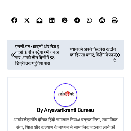
P
एनसीआर : बादलों और तेज ह
ध्यान को अपने फिटनेस रूटीन
वाओं के बीच बढ़ेगा गर्मी का अ
o
का हिस्सा बनाएं, मिलेंगे ये फाय
सर, अगले तीन दिनों में 38
दे
s
डिग्री तक पहुंचेगा पारा
t
n
a
v
By
Aryavartkranti Bureau
i
आर्यावर्तक्रांति दैनिक हिंदी समाचार निष्पक्ष पत्रकारिता, सामाजिक
g
सेवा, शिक्षा और कल्याण के माध्यम से सामाजिक बदलाव लाने की