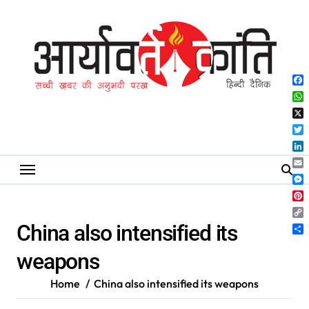
Skip
to
content
Fa
Wh
X
Twi
Lin
Ema
Me
Pin
Co
China also intensified its
Lin
Sh
weapons
Home
China also intensified its weapons