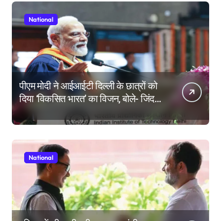
National
पीएम मोदी ने आईआईटी दिल्ली के छात्रों को
दिया ‘विकसित भारत’ का विजन, बोले- जिंदगी
की परीक्षा में सब कुछ आउट ऑफ सिलेबस
होता है
National