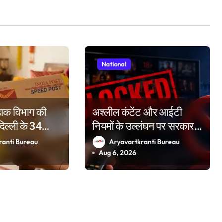
National
 डाक विभाग की
अश्लील कंटेंट और आईटी
दिल्ली के 34
नियमों के उल्लंघन पर सरकार
नों प्रमुख रेलवे
सख्त, दो वर्षों में 50 OTT
ranti Bureau
Aryavartkranti Bureau
खी बुकिंग के विशेष
प्लेटफॉर्म किए ब्लॉक
Aug 6, 2026