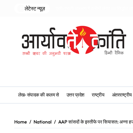
Skip
लेटेस्ट न्यूज़
एसी-एसटी आरक्षण में क्रीमी लेयर का सिद्धांत ल
to
content
लेख- संपादक की कलम से
उत्तर प्रदेश
राष्ट्रीय
अंतरराष्ट्रीय
Home
National
AAP सांसदों के इस्तीफे पर सियासत: अन्ना ह