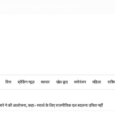
ागू नहीं , केंद्र ने एससी में दाखिल किया हलफनामा; याचिकाएं खारिज करने की मांग
सीआरपीएफ में मानसिक 
वित्त
ब्रेकिंग न्यूज़
व्यापार
खेल कूद
मनोरंजन
महिला
‎राश
जारे ने की आलोचना, कहा- स्वार्थ के लिए राजनीतिक दल बदलना उचित नहीं