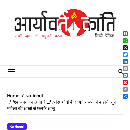
Skip
to
content
Fa
Wh
X
Twi
Lin
Ema
Me
Pin
Co
Home
National
Lin
Sh
‘एक वक्त का खाना ही…’, पीएम मोदी के सामने संघर्ष की कहानी सुना
महिला की आंखों से छलके आंसू
National